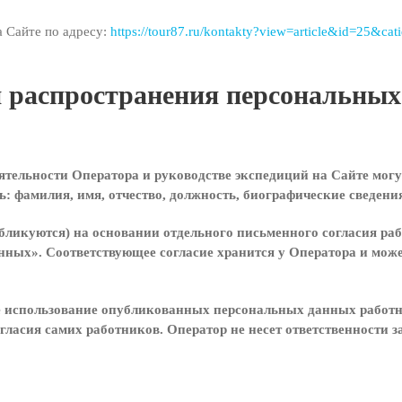
а Сайте по адресу:
https://tour87.ru/kontakty?view=article&id=25&cat
 и распространения персональны
деятельности Оператора и руководстве экспедиций на Сайте мо
: фамилия, имя, отчество, должность, биографические сведения
убликуются) на основании отдельного письменного согласия рабо
ных». Соответствующее согласие хранится у Оператора и може
ое использование опубликованных персональных данных работн
огласия самих работников. Оператор не несет ответственности 