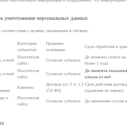
очную персональную информацию и поддерживает эту информацию в
док уничтожения персональных данных
соответствии с целями, указанными в таблице:
Категории
Правовое
Срок обработки и хра
субъектов
основание
Посетители
До момента ответа на 
 e-mail
Согласие субъекта
сайта
более 1 года
Посетители
До момента оказания
 e-mail
Согласие субъекта
сайта
отказа от неё
Договор (ст. 5 п. 1.2
Срок действия договор
Клиенты
анные
152-ФЗ)
(хранение по закону)
ные о
Посетители
Согласие субъекта
До окончания сессии 
сайта
ых